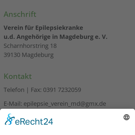
Anschrift
Verein für Epilepsiekranke
u.d. Angehörige in Magdeburg e. V.
Scharnhorstring 18
39130 Magdeburg
Kontakt
Telefon | Fax: 0391 7232059
E-Mail: epilepsie_verein_md@gmx.de
Web: www.epilepsie-magdeburg.de
Sprechzeiten